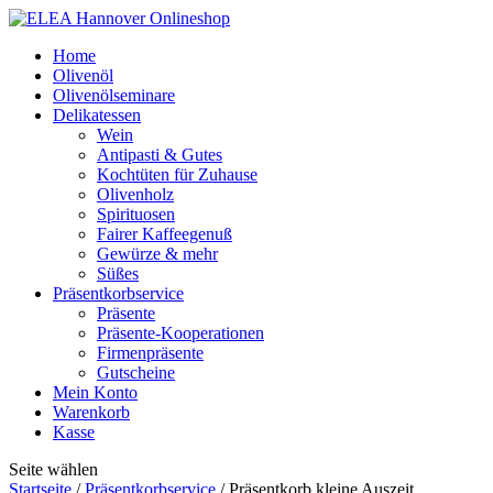
Home
Olivenöl
Olivenölseminare
Delikatessen
Wein
Antipasti & Gutes
Kochtüten für Zuhause
Olivenholz
Spirituosen
Fairer Kaffeegenuß
Gewürze & mehr
Süßes
Präsentkorbservice
Präsente
Präsente-Kooperationen
Firmenpräsente
Gutscheine
Mein Konto
Warenkorb
Kasse
Seite wählen
Startseite
/
Präsentkorbservice
/ Präsentkorb kleine Auszeit