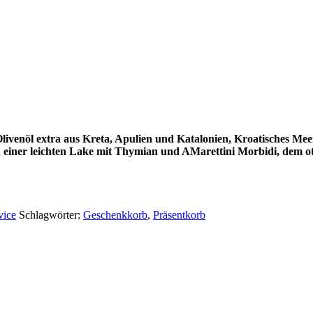
 Olivenöl extra aus Kreta, Apulien und Katalonien, Kroatisches M
n einer leichten Lake mit Thymian und AMarettini Morbidi, dem 
vice
Schlagwörter:
Geschenkkorb
,
Präsentkorb